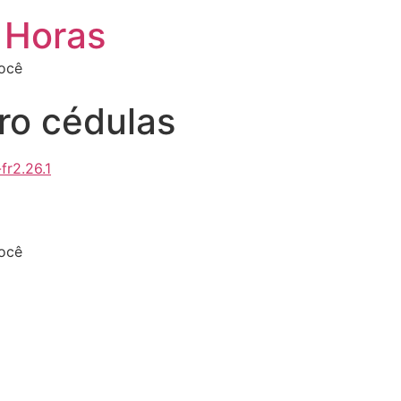
 Horas
você
iro cédulas
fr2.26.1
você